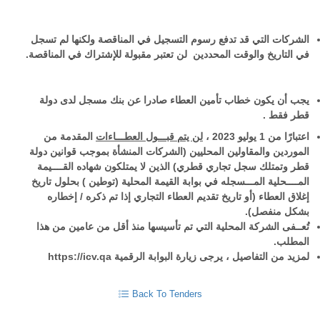
الشركات التي قد تدفع رسوم التسجيل في المناقصة ولكنها لم تسجل
في التاريخ والوقت المحددين لن تعتبر مقبولة للإشتراك في المناقصة.
يجب أن يكون خطاب تأمين العطاء صادرا عن بنك مسجل لدى دولة
قطر فقط .
اعتبارًا من 1 يوليو 2023 ،
لن يتم قبـــول العطـــاءات
المقدمة من
الموردين والمقاولين المحليين (الشركات المنشأة بموجب قوانين دولة
قطر وتمتلك سجل تجاري قطري) الذين لا يمتلكون شهاده القــــيمة
المــــحلية المـــسجله في بوابة القيمة المحلية (توطين ) بحلول تاريخ
إغلاق العطاء (أو تاريخ تقديم العطاء التجاري إذا تم ذكره / إخطاره
بشكل منفصل).
تُعــفى الشركة المحلية التي تم تأسيسها منذ أقل من عامين من هذا
المطلب.
https://icv.qa
لمزيد من التفاصيل ، يرجى زيارة البوابة الرقمية
Back To Tenders