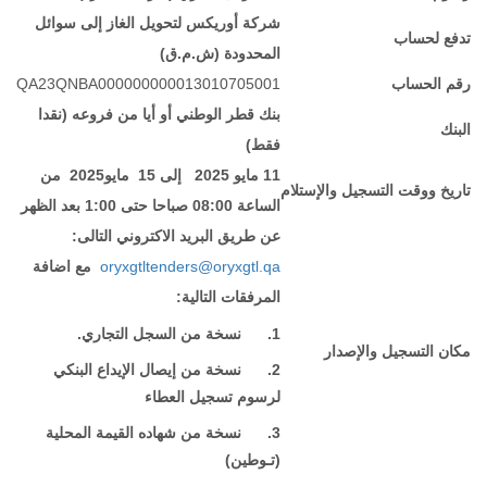
شركة أوريكس لتحويل الغاز إلى سوائل
تدفع لحساب
المحدودة (ش.م.ق)
QA23QNBA000000000013010705001
رقم الحساب
بنك قطر الوطني أو أي
ا
من فروعه (نقدا
البنك
فقط)
من
2025
مايو
15
إلى
2025
مايو
11
تاريخ ووقت التسجيل والإستلام
الساعة 08:00 صباحا حتى 1:00 بعد الظهر
عن طريق
البريد الاكتروني التالى:
مع اضافة
oryxgtltenders@oryxgtl.qa
المرفقات التالية:
نسخة من السجل التجاري.
1.
مكان التسجيل والإصدار
نسخة من إيصال الإيداع البنكي
2.
لرسوم تسجيل العطاء
القيمة المحلية
شهاده
نسخة من
3.
(تـوطين)