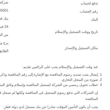
شركة )
تدفع لحساب
05001
رقم الحساب
بنك ق)
البنك
24 فبراير 2019 حتى 28 فبراير 2019
تاريخ ووقت التسجيل والإستلام
من الساعة 08:00 صباحا
برج وق
مكان التسجيل والإصدار
الطابق 5 – مكتب رقم
عند وقت التسجيل والإستلام يجب على الراغبين تقديم:
إيصال يثبت تسديد رسوم المناقصة مع الإشارة إلى رقم المناقصة وذ.
صورة من السجل التجاري.
خطاب تخويل رسمي من الشركة لتسجيل المناقصة وإستلام وثائق المناق.
إن الشركات التي تدفع رسوم التسجيل في المناقصة ولكنها لم تسجل في 
المناقصة.
يجب أن يكون التأمين المؤقت صادرا عن بنك مسجل لدى دولة قطر.