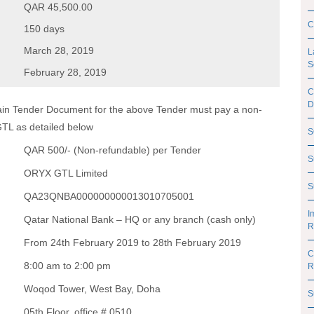
QAR 45,500.00
C
150 days
March 28, 2019
L
S
February 28, 2019
C
D
btain Tender Document for the above Tender must pay a non-
GTL as detailed below
S
QAR 500/- (Non-refundable) per Tender
S
ORYX GTL Limited
S
QA23QNBA000000000013010705001
I
Qatar National Bank – HQ or any branch (cash only)
R
From 24th February 2019 to 28th February 2019
C
8:00 am to 2:00 pm
R
Woqod Tower, West Bay, Doha
S
05th Floor, office # 0510.