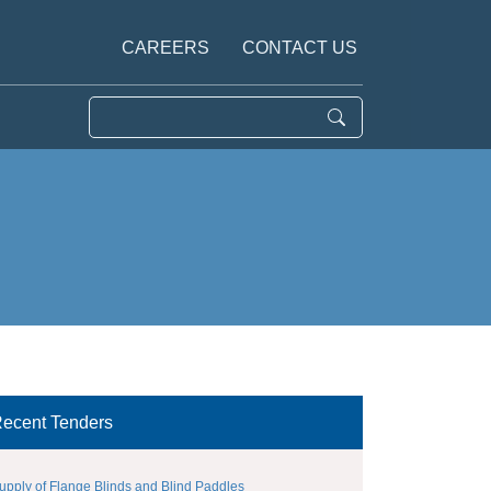
CAREERS
CONTACT US
ecent Tenders
upply of Flange Blinds and Blind Paddles