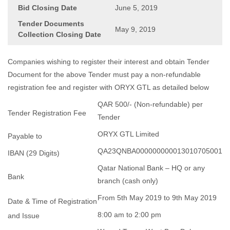
Bid Closing Date
June 5, 2019
Tender Documents
May 9, 2019
Collection Closing Date
Companies wishing to register their interest and obtain Tender
Document for the above Tender must pay a non-refundable
registration fee and register with ORYX GTL as detailed below
QAR 500/- (Non-refundable) per
Tender Registration Fee
Tender
ORYX GTL Limited
Payable to
QA23QNBA000000000013010705001
IBAN (29 Digits)
Qatar National Bank – HQ or any
Bank
branch (cash only)
From 5th May 2019 to 9th May 2019
Date & Time of Registration
8:00 am to 2:00 pm
and Issue