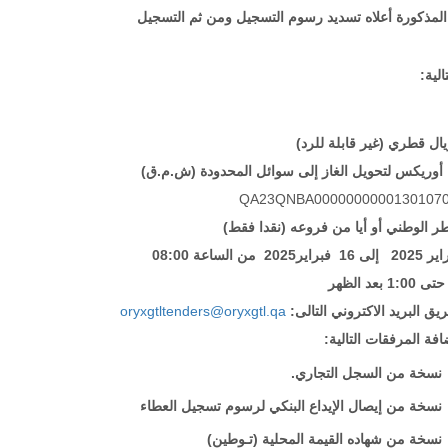
المذكور
ة
أعلاه تسديد رسوم التسجيل
ومن ثم التسجيل
الية
أوريكس لتحويل الغاز إلى سوائل المحدودة (ش.م.ق
QA23QNBA0000000000130107
ر الوطني أو أي
ا
من فروعه (نقدا فقط)
من الساعة 08:00
2025
فبراير
16
إلى
2025
اير
1 بعد الظهر
oryxgtltenders@oryxgtl.qa
البريد الاكتروني التالى:
يق
افة المرفقات التالية
نسخة من السجل التجاري.
نسخة من إيصال الإيداع البنكي لرسوم تسجيل العطاء
نسخة من
شهاده
القيمة المحلية (تـوطين)