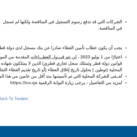
الشركات التي قد تدفع رسوم التسجيل في المناقصة ولكنها لم تسجل في
في المناقصة.
يجب أن يكون خطاب تأمين العطاء صادرا عن بنك مسجل لدى دولة  .
اعتبارًا من 1 يوليو 2023 ،
لن يتم قبـــول العطـــاءات
المقدمة من المور
قوانين دولة قطر وتمتلك سجل تجاري قطري) الذين لا يمتلكون شهاده القـ
المحلية (توطين ) بحلول تاريخ إغلاق العطاء (أو تاريخ تقديم العطاء ).
تُعــفى الشركة المحلية التي تم تأسيسها منذ أقل من عامين من هذا ا.
https://icv.qa
لمزيد من التفاصيل ، يرجى زيارة البوابة الرقمية
Back To Tenders