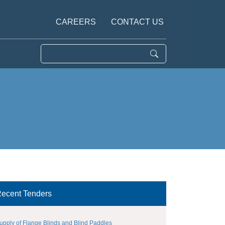
CAREERS
CONTACT US
ecent Tenders
upply of Flange Blinds and Blind Paddles