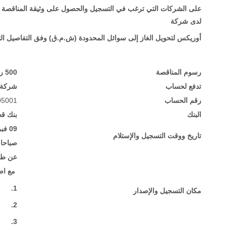
على الشركات التي ترغب في التسجيل والحصول
على وثيقة المناقصة 
لدى
شركة
أوريكس لتحويل الغاز إلى سوائل المحدودة (ش.م.ق)
وفق التفاصيل الت:
رسوم المناقصة
500 ريال قطري (غير قابلة للرد)
تدفع لحساب
شركة )
05001
رقم الحساب
البنك
بنك قط
فبر
09
تاريخ ووقت التسجيل والإستلام
صباحا حتى :00
عن طر
مع اض:
1.
مكان التسجيل والإصدار
2.
3.