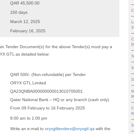
QAR 45,500.00
C
150 days
March 12, 2025
L
S
February 16, 2025
C
D
tain Tender Document(s) for the above Tender(s) must pay a
RYX GTL as detailed below:
S
S
QAR 500/- (Non-refundable) per Tender
S
ORYX GTL Limited
QA23QNBA000000000013010705001
I
R
Qatar National Bank – HQ or any branch (cash only)
From 09 February to 16 February 2025
C
R
8:00 am to 1:00 pm
S
Write an e-mail to
oryxgtltenders@oryxgtl.qa
with the