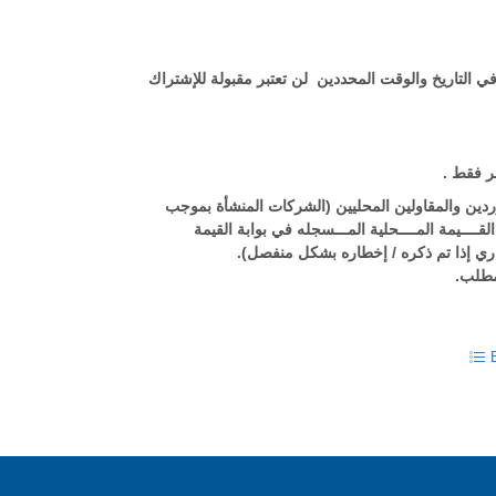
 التاريخ والوقت المحددين لن تعتبر مقبولة للإشتراك
قطر فقط
دين والمقاولين المحليين (الشركات المنشأة بموجب
ـــيمة المــــحلية المـــسجله في بوابة القيمة
التجاري إذا تم ذكره / إخطاره بشكل منفصل
لمطلب