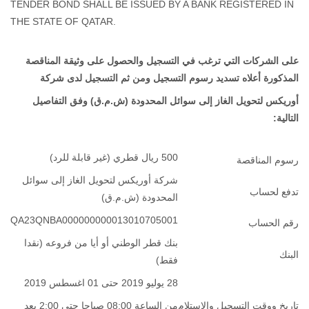
TENDER BOND SHALL BE ISSUED BY A BANK REGISTERED IN
THE STATE OF QATAR.
على الشركات التي ترغب في التسجيل والحصول على وثيقة المناقصة
المذكورة أعلاه تسديد رسوم التسجيل ومن ثم التسجيل لدى شركة
أوريكس لتحويل الغاز إلى سوائل المحدودة (ش.م.ق) وفق التفاصيل
التالية:
500 ريال قطري (غير قابلة للرد)
رسوم المناقصة
شركة أوريكس لتحويل الغاز إلى سوائل
تدفع لحساب
المحدودة (ش.م.ق)
QA23QNBA000000000013010705001
رقم الحساب
بنك قطر الوطني أو أيا من فروعه (نقدا
البنك
فقط)
28 يوليو 2019 حتى 01 اغسطس 2019
تاريخ ووقت التسجيل والإستلام
من الساعة 08:00 صباحا حتى 2:00 بعد